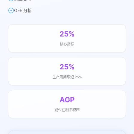
OEE 分析
25%
核心指标
25%
生产周期缩短 25%
AGP
减少在制品积压