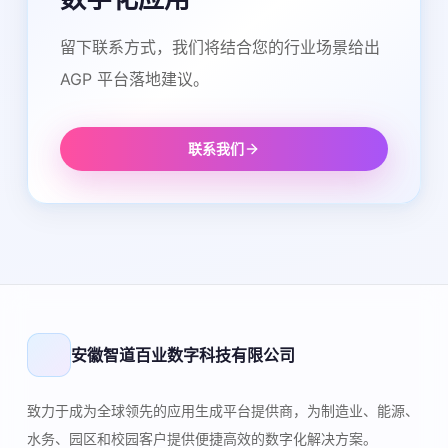
留下联系方式，我们将结合您的行业场景给出
AGP 平台落地建议。
联系我们
安徽智道百业数字科技有限公司
致力于成为全球领先的应用生成平台提供商，为制造业、能源、
水务、园区和校园客户提供便捷高效的数字化解决方案。