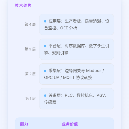
技术架构
应用层：生产看板、质量追溯、设
第 4 层
备监控、OEE 分析
平台层：时序数据库、数字孪生引
第 3 层
擎、规则引擎
采集层：边缘网关与 Modbus /
第 2 层
OPC UA / MQTT 协议转换
设备层：PLC、数控机床、AGV、
第 1 层
传感器
能力
业务价值